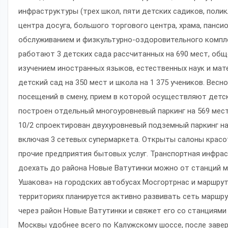
инфраструктуры (трех школ, пяти детских садиков, поли
центра досуга, большого торгового центра, храма, панс
обслуживанием и физкультурно-оздоровительного компле
работают 3 детских сада рассчитанных на 690 мест, общ
изучением иностранных языков, естественных наук и мат
детский сад на 350 мест и школа на 1 375 учеников. Весн
посещений в смену, прием в которой осуществляют детск
построен отдельный многоуровневый паркинг на 569 мест
10/2 спроектирован двухуровневый подземный паркинг н
включая 3 сетевых супермаркета. Открыты салоны красот
прочие предприятия бытовых услуг. Транспортная инфра
доехать до района Новые Ватутинки можно от станций м
Ушакова» на городских автобусах Мосгортрнас и маршрут
территориях планируется активно развивать сеть маршр
через район Новые Ватутинки и свяжет его со станциями
Москвы удобнее всего по Калужскому шоссе, после заве