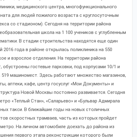
клиники, медицинского центра, многофункционального
ионата для людей пожилого возраста с круглосуточным
кса со стадионом). Сегодня на территории района
еобразовательная школа на 1 100 учеников с углубленным
ематики. В стадии строительства находятся еще один
ой 2016 года в районе открылась поликлиника на 550
ое и взрослое отделения. На территории района
, обустроены гостевые парковки, под корпусами 10/1 и
а 519 машиномест. Здесь работают множество магазинов,
ы, аптеки, кафе, центр госуслуг «Мои Документы» и
структура Новой Москвы постоянно развивается. Сегодня
етро «Теплый Стан», «Саларьево» и «Бульвар Адмирала
ных такси. В ближайшие годы на новых столичных
утов скоростных трамваев, часть из которых пройдет
 метро. На личном автомобиле доехать до района из
ршения первого этапа реконструкции которого были