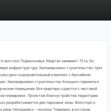
й
го-востоке Подмосковья. Квартал занимает 75 га. Он
мую инфраструктуру. Запланировано строительство трёх
зкультурно-оздоровительный комплекс с бассейном.
цию. Запланировано строительство большого паркинга и
рческие помещения. Все квартиры сдаются с чистовой
пов планировок. Проектом благоустройства территории
льно разрабатываются две парковые зоны. Вплотную к
 реки. Неподалёку – посёлок Томилино, в котором