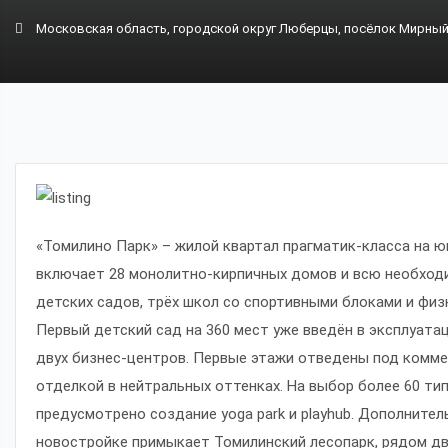
Московская область, городской округ Люберцы, посёлок Мирны
«Томилино Парк» – жилой квартал прагматик-класса на ю
включает 28 монолитно-кирпичных домов и всю необходи
детских садов, трёх школ со спортивными блоками и фи
Первый детский сад на 360 мест уже введён в эксплуата
двух бизнес-центров. Первые этажи отведены под комме
отделкой в нейтральных оттенках. На выбор более 60 ти
предусмотрено создание yoga park и playhub. Дополните
новостройке примыкает Томилинский лесопарк, рядом две