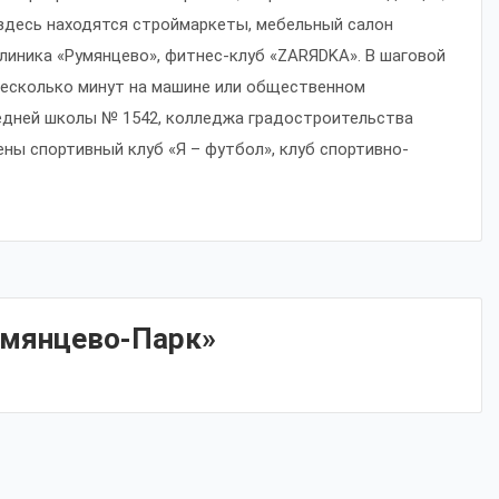
, здесь находятся строймаркеты, мебельный салон
клиника «Румянцево», фитнес-клуб «ZARЯDKA». В шаговой
несколько минут на машине или общественном
едней школы № 1542, колледжа градостроительства
ены спортивный клуб «Я – футбол», клуб спортивно-
умянцево-Парк»