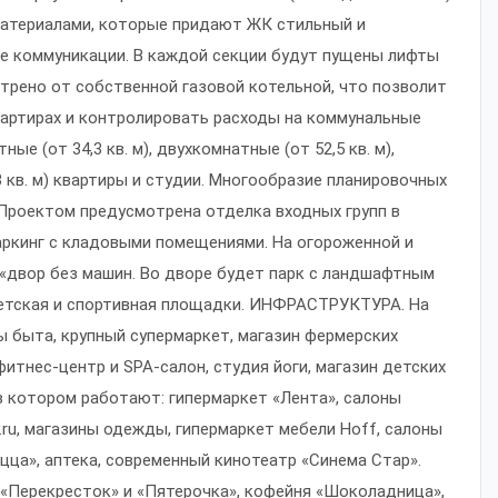
териалами, которые придают ЖК стильный и
е коммуникации. В каждой секции будут пущены лифты
трено от собственной газовой котельной, что позволит
артирах и контролировать расходы на коммунальные
е (от 34,3 кв. м), двухкомнатные (от 52,5 кв. м),
3 кв. м) квартиры и студии. Многообразие планировочных
 Проектом предусмотрена отделка входных групп в
аркинг с кладовыми помещениями. На огороженной и
«двор без машин. Во дворе будет парк с ландшафтным
 детская и спортивная площадки. ИНФРАСТРУКТУРА. На
 быта, крупный супермаркет, магазин фермерских
фитнес-центр и SPA-салон, студия йоги, магазин детских
в котором работают: гипермаркет «Лента», салоны
.ru, магазины одежды, гипермаркет мебели Hoff, салоны
цца», аптека, современный кинотеатр «Синема Стар».
«Перекресток» и «Пятерочка», кофейня «Шоколадница»,