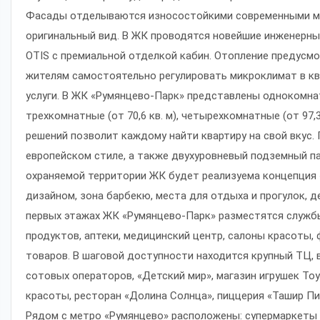
Фасады отделываются износостойкими современными ма
оригинальный вид. В ЖК проводятся новейшие инженерны
OTIS c премиальной отделкой кабин. Отопление предусмо
жителям самостоятельно регулировать микроклимат в кв
услуги. В ЖК «Румянцево-Парк» представлены однокомнатны
трехкомнатные (от 70,6 кв. м), четырехкомнатные (от 97,
решений позволит каждому найти квартиру на свой вкус.
европейском стиле, а также двухуровневый подземный п
охраняемой территории ЖК будет реализуема концепция 
дизайном, зона барбекю, места для отдыха и прогулок,
первых этажах ЖК «Румянцево-Парк» разместятся службы
продуктов, аптеки, медицинский центр, салоны красоты, 
товаров. В шаговой доступности находится крупный ТЦ, 
сотовых операторов, «Детский мир», магазин игрушек Toy
красоты, ресторан «Долина Солнца», пиццерия «Ташир Пи
Рядом с метро «Румянцево» расположены: супермаркеты 