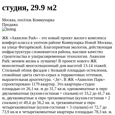
студия, 29.9 м2
Москва, посёлок Коммунарка
Продажа
ЖК «Аквилон Park» - это новый проект жилого комплекса
комфорт-класса в уютном районе Коммунарка Новой Москвы,
на улице Фитарёвской. Благоприятная экология, действующая
инфраструктура сложившегося района, высокое качество
строительства и ультрасовременные технологии. Аквилон
Park: меняем жизнь к лучшему! В проекте нового ЖК
монолитный многосекционный дом высотой 13-14 этажей.
Стильный облик фасадов с большой площадью остекления,
спокойные цвета светло-серых и терракотовых оттенков,
выразительная архитектура. <,br>, В ЖК «Аквилон Парк»
спроектировано 1179 квартир. Это квартиры-студии
площадью от 26,1 кв. м до 31,7 кв.м, однокомнатные и евро
двухкомнатные (кухня-гостиная + спальня) от 33,2 до 41,7 кв.
м, двухкомнатные и евро трехкомнатные (кухня-гостиная + 2
спальни) от 49,4 до 56,2 кв. м, трехкомнатные и евро
четырехкомнатные (кухня-гостиная + 3 спальни) от 72,7 до
73,9 кв.м и четырехкомнатные квартиры площадью 78,3 кв. м.